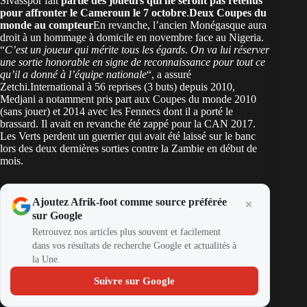
Sivasspor fait
partie des joueurs qui ne seront pas retenus
pour affronter le Cameroun le 7 octobre
.
Deux Coupes du
monde au compteur
En revanche, l’ancien Monégasque aura
droit à un hommage à domicile en novembre face au Nigeria.
“
C’est un joueur qui mérite tous les égards. On va lui réserver
une sortie honorable en signe de reconnaissance pour tout ce
qu’il a donné à l’équipe nationale
“, a assuré
Zetchi.International à 56 reprises (3 buts) depuis 2010,
Medjani a notamment pris part aux Coupes du monde 2010
(sans jouer) et 2014 avec les Fennecs dont il a porté le
brassard. Il avait en revanche été zappé pour la CAN 2017.
Les Verts perdent un guerrier qui avait été laissé sur le banc
lors des deux dernières sorties contre la Zambie en début de
mois.
Ajoutez Afrik-foot comme source préférée
sur Google
Retrouvez nos articles plus souvent et facilement
dans vos résultats de recherche Google et actualités à
la Une.
Suivre sur Google