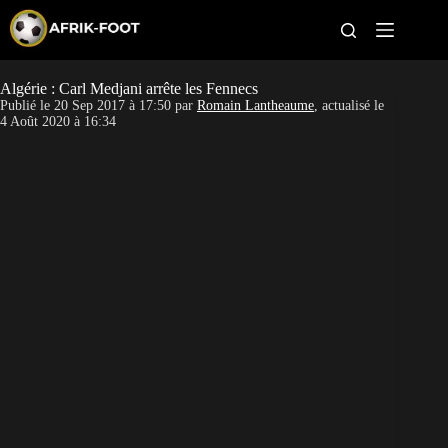
S
k
i
p
t
Algérie : Carl Medjani arrête les Fennecs
CAN féminine
o
Publié le
20 Sep 2017 à 17:50
par
Romain Lantheaume
, actualisé le
c
4 Août 2020 à 16:34
o
CAN 2027
n
t
Pays
e
n
t
Clubs
Classement
Paris sportifs