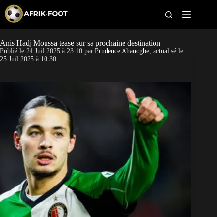
S
k
i
p
t
Anis Hadj Moussa tease sur sa prochaine destination
CAN féminine
o
Publié le
24 Juil 2025 à 23:10
par
Prudence Ahanogbe
, actualisé le
c
25 Juil 2025 à 10:30
o
CAN 2027
n
t
Pays
e
n
t
Clubs
Classement
Paris sportifs