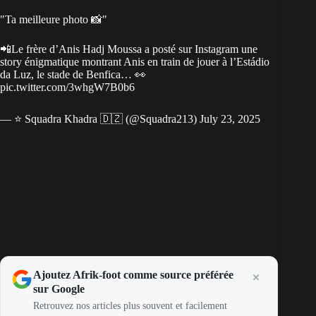
"Ta meilleure photo 📸"
📲Le frère d’Anis Hadj Moussa a posté sur Instagram une
story énigmatique montrant Anis en train de jouer à l’Estádio
da Luz, le stade de Benfica… 👀
pic.twitter.com/3whgW7B0b6
— ⭐️ Squadra Khadra 🇩🇿 (@Squadra213)
July 23, 2025
Ajoutez Afrik-foot comme source préférée
sur Google
Retrouvez nos articles plus souvent et facilement