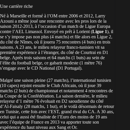
Une carrière riche
Né à Marseille et formé à l’OM entre 2006 et 2012, Larry
Azouni a même joué une rencontre avec les pros lors de la
saison 2012-2013, à l’occasion d’un match de Ligue Europa
contre l’AEL Limassol. Envoyé en prêt à Lorient (
Ligue 1
), il
se s’y impose pas non plus (4 matchs) et file alors en Ligue 2,
du côté de Nîmes, où il jouera 75 rencontres (4 buts) en trois
saisons. A 23 ans, le milieu relayeur franco-tunisien vit sa
première expérience à l’étranger, du côté de Courtrai en D1
belge. Après trois saisons et 64 matchs (1 buts) au sein de
l’élite du football belge, ce gabarit modeste (1 mètre 76)
s’engage avec le CD National (D1 Portugal).
Malgré une saison pleine (27 matchs), l’international tunisien
(10 capes) rejoint ensuite le Club Africain, où il joue 39
matchs (2 buts) de championnat et notamment 4 rencontres de
la Coupe de la Confédération. La saison dernière, le milieu
relayeur d’1 mètre 76 évoluait en D2 saoudienne du côté
d’Al-Faisaly (28 matchs, 1 but), et le voilà désormais de retour
en Tunisie, cette fois avec l’EST, grand rival du CA. A 30 ans,
celui qui a aussi été finaliste de l’Euro des moins de 19 ans
avec l’équipe de France en 2013 va apporter toute son
expérience du haut niveau aux Sang et Or.