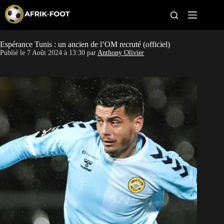
S
k
i
p
t
Espérance Tunis : un ancien de l’OM recruté (officiel)
CAN féminine
o
Publié le
7 Août 2024 à 13:30
par
Anthony Olivier
c
o
CAN 2027
n
t
Pays
e
n
t
Clubs
Classement
Paris sportifs