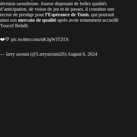
division saoudienne. Joueur disposant de belles qualités
d’anticipation, de vision de jeu et de passes, il constitue une
recrue de prestige pour
l’Espérance de Tunis
, qui poursuit
ainsi son
mercato de qualité
après avoir notamment accueilli
Youcef Belaïli.
❤️💛
pic.twitter.com/nKJgWJTZOt
— larry azouni (@Larryazouni26)
August 6, 2024