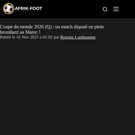
S
k
i
p
t
Coupe du monde 2026 (Q) : un match disputé en plein
CAN féminine
o
brouillard au Maroc !
c
Publié le
16 Nov 2023 à 01:02
par
Romain Lantheaume
o
CAN 2027
n
t
Pays
e
n
t
Clubs
Classement
Paris sportifs