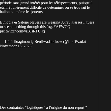
période sans grand intérêt pour les téléspectateurs, puisqu’il
était régulièrement difficile de déterminer où se trouvait le
ballon ou même les joueurs…
Ethiopia & Salone players are wearing X-ray glasses I guess
to see something through this fog.
#AFWCQ
pic.twitter.com/vrBJsRTU4q
— Lütfi Ibragimowiç Berdiwadabekow (@LotfiWada)
November 15, 2023
Des contraintes “logistiques” à l’origine du non-report ?