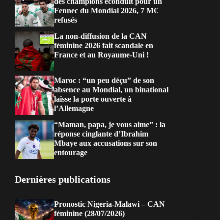
des champions éconduit pour un
Fennec du Mondial 2026, 7 M€
refusés
La non-diffusion de la CAN
féminine 2026 fait scandale en
France et au Royaume-Uni !
Maroc : “un peu déçu” de son
absence au Mondial, un binational
laisse la porte ouverte à
l’Allemagne
“Maman, papa, je vous aime” : la
réponse cinglante d’Ibrahim
Mbaye aux accusations sur son
entourage
Dernières publications
Pronostic Nigeria-Malawi – CAN
féminine (28/07/2026)