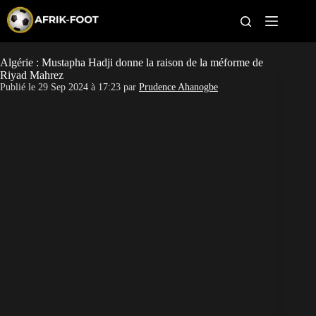
S
k
i
p
t
Algérie : Mustapha Hadji donne la raison de la méforme de
CAN féminine
o
Riyad Mahrez
c
Publié le
29 Sep 2024 à 17:23
par
Prudence Ahanogbe
o
CAN 2027
n
t
Pays
e
n
t
Clubs
Classement
Paris sportifs