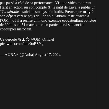
pas passé à côté de sa performance. Via une vidéo montrant
Harit en action sur son compte X, le natif de Laval a publié un
“
Ça déroule
“, suivi de smileys admiratifs. Preuve que malgré
son départ vers le pays de l’or noir, Aubam’ reste attaché à
l’OM – où il a réalisé un mono-exercice époustouflant ponctué
de 30 buts en 51 matchs – et en particulier à son ancien
coéquipier marocain.
Ça déroule 💪🏽😍
@OM_Officiel
pic.twitter.com/iucz0uBSYg
— AUBA⚡️ (@Auba)
August 17, 2024