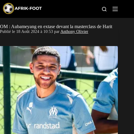
S
k
i
p
t
OM : Aubameyang en extase devant la masterclass de Harit
CAN féminine
o
Publié le
18 Août 2024 à 10:53
par
Anthony Olivier
c
o
CAN 2027
n
t
Pays
e
n
t
Clubs
Classement
Paris sportifs