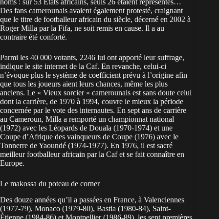
noms : sur 53 Etats africains, seuls 26 étaient représentés…
Des fans camerounais avaient également protesté, craignant
que le titre de footballeur africain du siècle, décerné en 2002 à
Roger Milla par la Fifa, ne soit remis en cause. Il a au
contraire été conforté.
Parmi les 40 000 votants, 2246 lui ont apporté leur suffrage,
indique le site internet de la Caf. En revanche, celui-ci
n’évoque plus le système de coefficient prévu à l’origine afin
que tous les joueurs aient leurs chances, même les plus
anciens. Le « Vieux sorcier » camerounais est sans doute celui
dont la carrière, de 1970 à 1994, couvre le mieux la période
concernée par le vote des internautes. En sept ans de carrière
au Cameroun, Milla a remporté un championnat national
(1972) avec les Léopards de Douala (1970-1974) et une
Coupe d’Afrique des vainqueurs de Coupe (1976) avec le
Tonnerre de Yaoundé (1974-1977). En 1976, il est sacré
meilleur footballeur africain par la Caf et se fait connaître en
Europe.
Le makossa du poteau de corner
Des douze années qu’il a passées en France, à Valenciennes
(1977-79), Monaco (1979-80), Bastia (1980-84), Saint-
Étienne (1984-86) et Montpellier (1986-89), les sept premières