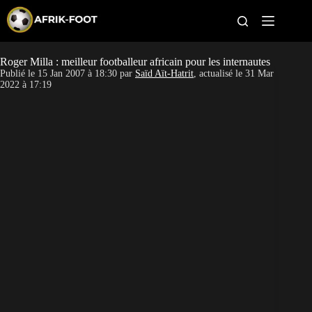
S
k
i
p
t
Roger Milla : meilleur footballeur africain pour les internautes
CAN féminine
o
Publié le
15 Jan 2007 à 18:30
par
Saïd Aït-Hatrit
, actualisé le
31 Mar
c
2022 à 17:19
o
CAN 2027
n
t
Pays
e
n
t
Clubs
Classement
Paris sportifs