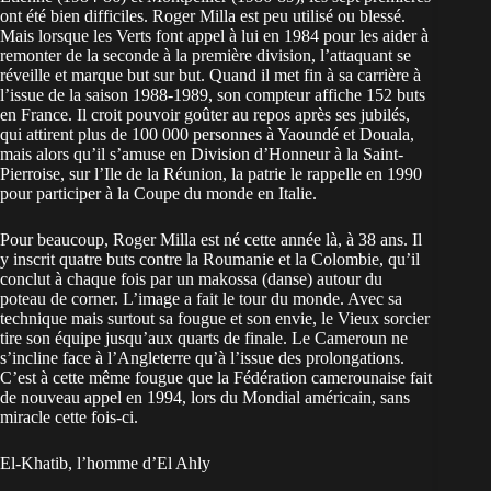
ont été bien difficiles. Roger Milla est peu utilisé ou blessé.
Mais lorsque les Verts font appel à lui en 1984 pour les aider à
remonter de la seconde à la première division, l’attaquant se
réveille et marque but sur but. Quand il met fin à sa carrière à
l’issue de la saison 1988-1989, son compteur affiche 152 buts
en France. Il croit pouvoir goûter au repos après ses jubilés,
qui attirent plus de 100 000 personnes à Yaoundé et Douala,
mais alors qu’il s’amuse en Division d’Honneur à la Saint-
Pierroise, sur l’Ile de la Réunion, la patrie le rappelle en 1990
pour participer à la Coupe du monde en Italie.
Pour beaucoup, Roger Milla est né cette année là, à 38 ans. Il
y inscrit quatre buts contre la Roumanie et la Colombie, qu’il
conclut à chaque fois par un makossa (danse) autour du
poteau de corner. L’image a fait le tour du monde. Avec sa
technique mais surtout sa fougue et son envie, le Vieux sorcier
tire son équipe jusqu’aux quarts de finale. Le Cameroun ne
s’incline face à l’Angleterre qu’à l’issue des prolongations.
C’est à cette même fougue que la Fédération camerounaise fait
de nouveau appel en 1994, lors du Mondial américain, sans
miracle cette fois-ci.
El-Khatib, l’homme d’El Ahly