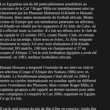
Les Egyptiens ont-ils été particulièrement sensibilisés au
concours de la Caf ? Roger Milla est immédiatement suivi au
classement par les Pharaons Mahmoud el-Khatib et Hassam
Hossam, deux autres monuments du football africain. Moins
connu en Europe que son tumultueux partenaire en sélection,
el-Khatib est vénéré par les supporters d’Al Ahly du Caire, où
il a effectué toute sa carrière. Il a fait ses débuts avec le club de
la capitale le 13 octobre 1972, contre Plastic Club, en entrant
en jeu à la mi-temps. Alors tenu en échec, Al Ahly remporte
finalement le match 3-0 avec trois réalisations d’el-Khatib.
Suivront 265 matchs, 108 buts en championnat et 37 en
coupes d’Afrique. C’est le seul footballeur égyptien a avoir été
nommé, en 1983, meilleur footballeur africain.
Hassan Hossam a remporté l’essentiel de ses titres en club et
en sélection (Coupe d’Afrique des Nations 1986) avec el-
Khatib. Le bouillonnant attaquant s’était décidé en 2004 à
mettre sa carrière internationale en sourdine après un différend
avec l’entraîneur des Pharaons. Mais comme Roger Milla, le
capitaine grognon a été rappelé au dernier moment pour aider
ses coéquipiers à conquérir la Can 2006, organisée en Egypte.
Ce qu’il a fait.
Il est le seul joueur du trio de tête à être en exercice. Après être