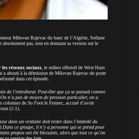
tionneur Milovan Rajevac du banc de l’Algérie, Sofiane
 absolument pas, tout en donnant sa version sur le
r les réseaux sociaux
, le milieu offensif de West Ham
i a abouti à la démission de Milovan Rajevac du poste
 présumé dans cet épisode.
oix de l’entraîneur. Peut-être que ça se passait comme
i. On n’a pas de moyen de pression particulier, on a
les colonnes de
So Foot
le Fennec, accusé d’avoir
roun (1-1).
e dans un vestiaire doit rester dans l’intimité du
(…) Dans ce groupe, il n’y a personne qui se prend pour
rtains propos ont été blessants, alors que tout ce qu’on
er sa version des faits.