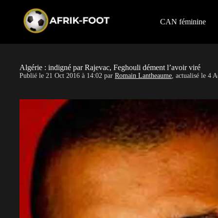
S
k
i
CAN féminine
p
t
o
c
o
Algérie : indigné par Rajevac, Feghouli dément l’avoir viré
n
Publié le
21 Oct 2016 à 14:02
par
Romain Lantheaume
, actualisé le
4 A
t
e
n
t