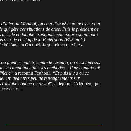
e d’aller au Mondial, on en a discuté entre nous et on a
e qui gère ces situations de crise. Puis le président de
ous discuté en famille, tranquillement, pour comprendre
e erreur de casting de la Fédération (FAF, ndlr)
 lâché l’ancien Grenoblois qui admet que l’ex-
 son premier match, contre le Lesotho, on s’est aperçus
Dans la communication, les méthodes… Il ne connaissait
ficile
“, a reconnu Feghouli. “
Et puis il y a eu ce
e. On avait très peu de renseignements sur
as travaillé comme on devait
“, a déploré l’Algérien, qui
 successeur…