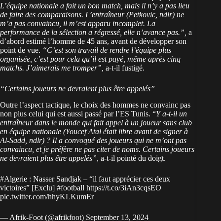
L’équipe nationale a fait un bon match, mais il n’y a pas lieu
de faire des comparaisons. L’entraîneur (Petkovic, ndlr) ne
m’a pas convaincu, il m’est apparu incomplet. La
performance de la sélection a régressé, elle n’avance pas.”,
a
d’abord estimé l’homme de 45 ans, avant de développer son
point de vue.
“C’est son travail de rendre l’équipe plus
organisée, c’est pour cela qu’il est payé, même après cinq
matchs. J’aimerais me tromper”,
a-t-il fustigé.
“Certains joueurs ne devraient plus être appelés”
Outre l’aspect tactique, le choix des hommes ne convainc pas
non plus celui qui est aussi passé par l’ES Tunis. “
Y a-t-il un
entraîneur dans le monde qui fait appel à un joueur sans club
en équipe nationale (Youcef Atal était libre avant de signer à
Al-Sadd, ndlr) ? Il a convoqué des joueurs qui ne m’ont pas
convaincu, et je préfère ne pas citer de noms. Certains joueurs
ne devraient plus être appelés”,
a-t-il pointé du doigt.
#Algerie
: Nasser Sandjak – “il faut apprécier ces deux
victoires” [Exclu]
#football
https://t.co/3iAn3cqsEO
pic.twitter.com/hhyKLKumEr
— Afrik-Foot (@afrikfoot)
September 13, 2024