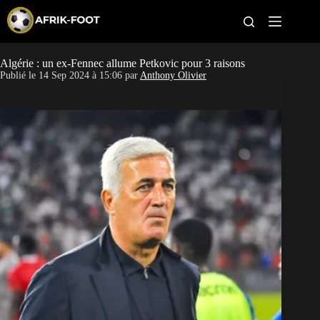
S
k
i
p
t
Algérie : un ex-Fennec allume Petkovic pour 3 raisons
CAN féminine
o
Publié le
14 Sep 2024 à 15:06
par
Anthony Olivier
c
o
CAN 2027
n
t
Pays
e
n
t
Clubs
Classement
Paris sportifs