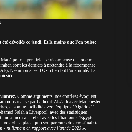
t
 été dévoilés ce jeudi. Et le moins que l’on puisse
io Mané pour la prestigieuse récompense du Joueur
imhen sont les derniers à prétendre à la récompense
(CAF). Néanmoins, seul Osimhen fait l’unanimité. La
ntestée.
 Mahrez
. Comme arguments, nos confères évoquent
mpions réalisé par l’ailier d’Al-Ahli avec Manchester
ches, et son invincibilité avec l’équipe d’Algérie (11
ohamed Salah à Liverpool, avec des statistiques
et une année sans relief avec les Pharaons d’Egypte.
, ne doit sa place qu’à son parcours de demi-finaliste
st
« nullement en rapport avec l’année 2023 »
.