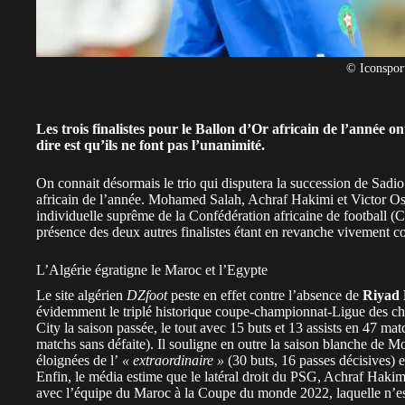
© Iconspor
Les trois finalistes pour le Ballon d’Or africain de l’année
ont
dire est qu’ils ne font pas l’unanimité.
On connait désormais le trio qui disputera la succession de Sad
africain de l’année. Mohamed Salah, Achraf Hakimi et Victor Os
individuelle suprême de la Confédération africaine de football 
présence des deux autres finalistes étant en revanche vivement co
L’Algérie égratigne le Maroc et l’Egypte
Le site algérien
DZfoot
peste en effet contre l’absence de
Riyad
évidemment le triplé historique coupe-championnat-Ligue des cha
City la saison passée, le tout avec 15 buts et 13 assists en 47 mat
matchs sans défaite). Il souligne en outre la saison blanche de M
éloignées de l’
« extraordinaire »
(30 buts, 16 passes décisives) 
Enfin, le média estime que le latéral droit du PSG, Achraf Hakimi
avec l’équipe du Maroc à la Coupe du monde 2022, laquelle n’e