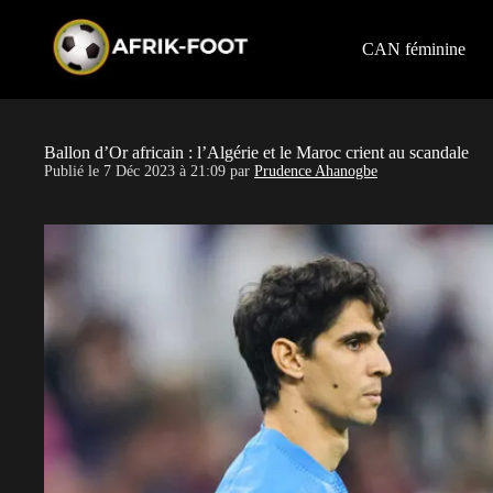
S
k
i
CAN féminine
p
t
o
c
o
Ballon d’Or africain : l’Algérie et le Maroc crient au scandale
n
Publié le
7 Déc 2023 à 21:09
par
Prudence Ahanogbe
t
e
n
t