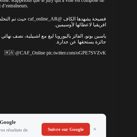
mpense. Rappelons que le jury qui a voté est composé de
 d’entraîneurs.
حيث تم التخلص
@caf_online_AR
فضيحة يشهدها الكاف
افريقيا لاعطائها لأوسيمين.
ياسين بونو، الفائز باليوروبا ليغ مع اشبيلية، نصف نها
جائزة يستحقها عن جدارة.
🇲🇦
@CAF_Online
pic.twitter.com/oGPE7SVZvK
 Google
Suivre sur Google
os résultats de