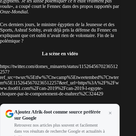
Egyptiens. Je les laisse polémiquer ce n’était vraiment pas
voulu
», a coupé court le Fennec dans des propos rapportés par
Onze-Mondial
.
Ces derniers jours, le ministre égyptien de la Jeunesse et des
Sports, Ashraf Sobhy, avait déjà pris la défense du Fennec en
expliquant que cet oubli n’avait rien de volontaire. Fin de la
polémique ?
La scène en vidéo
https://twitter.com/domes_minarets/status/1152645670236512
257?
ref_src=twsrc%5Etfw%7Ctwcamp%5Etweetembed%7Ctwter
m%5E1152645670236512257&ref_url=https%3A%2F%2Fw
ww.foot01.com%2Fcan-2019%2Fcan-2019-l-egypte-
choquee-par-le-comportement-de-mahrez%2C324429
Ajoutez Afrik-foot comme source préférée
sur Google
Retrouvez nos articles plus souvent et facilement
dans vos résultats de recherche Google et actualités à