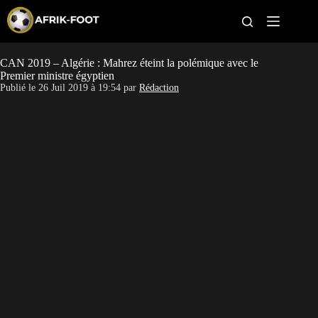
S
k
i
p
t
CAN 2019 – Algérie : Mahrez éteint la polémique avec le
CAN féminine
o
Premier ministre égyptien
c
Publié le
26 Juil 2019 à 19:54
par
Rédaction
o
CAN 2027
n
t
Pays
e
n
t
Clubs
Classement
Paris sportifs