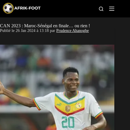
S
k
i
p
t
CAN 2023 : Maroc-Sénégal en finale… ou rien !
CAN féminine
o
Publié le
26 Jan 2024 à 13:18
par
Prudence Ahanogbe
c
o
CAN 2027
n
t
Pays
e
n
t
Clubs
Classement
Paris sportifs