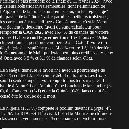
l’affiche la plus probable de la finale du 11 février 2024. Avec
plusieurs scénarios invraisemblables, dont l’élimination de
l’Algérie et de la Tunisie au premier tour, ou le “repêchage”
du pays hôte la Côte d’Ivoire parmi les meilleurs troisièmes,
les cartes ont été redistribuées. Conséquence, c’est le Maroc
qui devient le deuxième favori du supercalculateur pour
remporter la
CAN 2023
avec 16,4 % de chances de victoire,
contre
11,1 % avant le premier tour
. Les Lions de l’Atlas
chipent donc la position de numéro 2 à la Côte d’Ivoire qui
dégringole à la septième place (4,8 % contre 12,1 %) derrière
le Cameroun et le Mali qui deviennent plus crédibles aux yeux
d’Opta avec 6,8 % et 6,1 % de chances selon
Opta
.
Le Sénégal demeure le favori n°1 avec un pourcentage de
20,1 % contre 12,8 % avant le début du tournoi. Les Lions
sont la seule équipe à avoir remporté tous leurs matches. La
bande à Aliou Cissé n’a fait qu’une bouchée de la Gambie (3-
0), du Cameroun (3-1) et de la Guinée (0-2) dans ce qui était
censé être le groupe de la mort.
e
Le Nigeria (13,1 %) complète le podium devant l’Egypte (4
,
e
7,7 %). La RDC est 11
avec 3,1 % et la Mauritanie clôture le
classement avec moins de 1 % de chances de victoire finale.