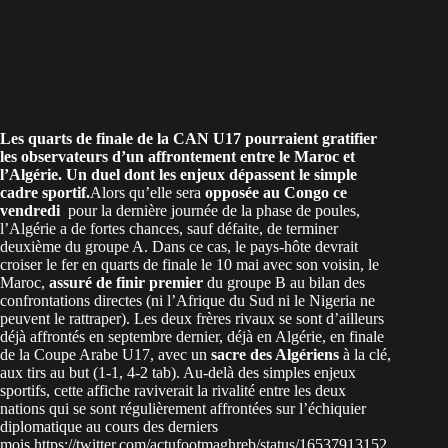
Les quarts de finale de la
CAN U17
pourraient gratifier
les observateurs d’un affrontement entre le Maroc et
l’Algérie. Un duel dont les enjeux dépassent le simple
cadre sportif.
Alors qu’elle sera
opposée au Congo ce
vendredi
pour la dernière journée de la phase de poules,
l’Algérie a de fortes chances, sauf défaite, de terminer
deuxième du groupe A. Dans ce cas, le pays-hôte devrait
croiser le fer en quarts de finale le 10 mai avec son voisin, le
Maroc,
assuré de finir premier
du groupe B au bilan des
confrontations directes (ni l’Afrique du Sud ni le Nigeria ne
peuvent le rattraper). Les deux frères rivaux se sont d’ailleurs
déjà affrontés en septembre dernier, déjà en Algérie, en finale
de la Coupe Arabe U17, avec un
sacre des Algériens
à la clé,
aux tirs au but (1-1, 4-2 tab). Au-delà des simples enjeux
sportifs, cette affiche raviverait la rivalité entre les deux
nations qui se sont régulièrement affrontées sur l’échiquier
diplomatique au cours des derniers
mois.https://twitter.com/actufootmaghreb/status/16537913152