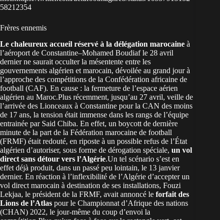
58212354
Frères ennemis
Le chaleureux accueil réservé à la délégation marocaine
à
l’aéroport de Constantine–Mohamed Boudiaf le 28 avril
dernier ne saurait occulter la mésentente entre les
gouvernements algérien et marocain, dévoilée au grand jour à
l’approche des compétitions de la Confédération africaine de
football (CAF). En cause : la fermeture de l’espace aérien
algérien au Maroc.Plus récemment, jusqu’au 27 avril, veille de
l’arrivée des Lionceaux à Constantine pour la CAN des moins
de 17 ans, la tension était immense dans les rangs de l’équipe
entrainée par Said Chiba. En effet, un boycott de dernière
minute de la part de la Fédération marocaine de football
(FRMF) était redouté, en riposte à un possible refus de l’État
algérien d’autoriser, sous forme de dérogation spéciale,
un vol
direct sans détour vers l’Algérie
.Un tel scénario s’est en
effet déjà produit, dans un passé peu lointain, le 13 janvier
dernier. En réaction à l’inflexibilité de l’Algérie d’accepter un
vol direct marocain à destination de ses installations, Fouzi
Lekjaa, le président de la FRMF, avait annoncé le
forfait des
Lions de l’Atlas
pour le Championnat d’Afrique des nations
(CHAN) 2022, le jour-même du coup d’envoi la