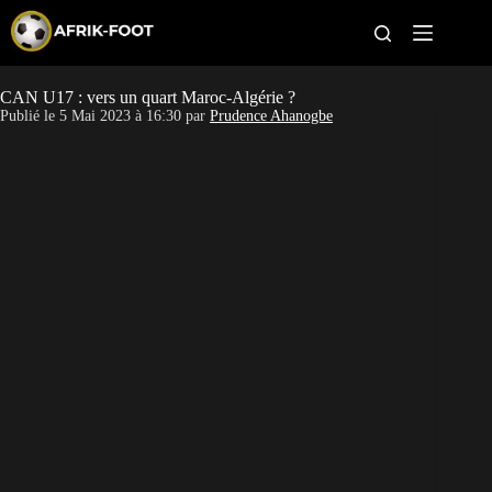
S
k
i
p
t
CAN U17 : vers un quart Maroc-Algérie ?
CAN féminine
o
Publié le
5 Mai 2023 à 16:30
par
Prudence Ahanogbe
c
o
CAN 2027
n
t
Pays
e
n
t
Clubs
Classement
Paris sportifs