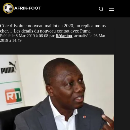
S
k
i
p
t
Côte d’Ivoire : nouveau maillot en 2020, un replica moins
CAN féminine
o
cher… Les détails du nouveau contrat avec Puma
c
Publié le
8 Mar 2019 à 08:08
par
Rédaction
, actualisé le
26 Mar
o
CAN 2027
2019 à 14:49
n
t
Pays
e
n
t
Clubs
Classement
Paris sportifs