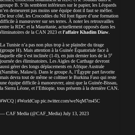
groupe B. S’ils semblent inférieurs sur le papier, les Léopards
n’en demeurent pas moins une équipe dont il faut se méfier.
De leur côté, les Crocodiles du Nil font figure d’une formation
difficile à manœuvrer sur ses terres. À noter les retrouvailles
entre la RDC et la Mauritanie, actuellement opposés dans les
éliminatoires de la CAN 2023 et
l’affaire Khadim Diaw
.
La Tunisie n’a pas non plus trop à se plaindre du tirage
(groupe H). Mais attention à la Guinée Équatoriale face à
e
laquelle elle s’est inclinée (1-0), en juin dernier lors de la 5
journée des éliminatoires. Les Aigles de Carthage devront
aussi gérer des longs déplacements en Afrique Australe
(Namibie, Malawi). Dans le groupe A, l’Égypte part favorite
mais devra tout de même se coltiner le Burkina Faso qui reste
une équipe difficile à manoeuvrer, ainsi que la
Guinée-Bissau,
la Sierra Léone, et l’Ethiopie, tous présents à la dernière CAN.
#WCQ
|
#WorldCup
pic.twitter.com/weNqM7m45C
— CAF Media (@CAF_Media)
July 13, 2023