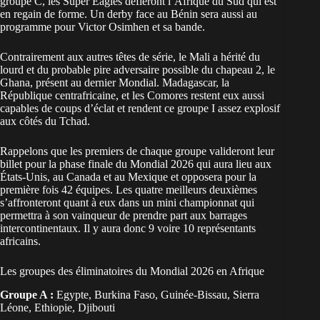
groupe C, les Super Eagles défieront l’Afrique du Sud qui est
en regain de forme. Un derby face au Bénin sera aussi au
programme pour Victor Osimhen et sa bande.
Contrairement aux autres têtes de série, le Mali a hérité du
lourd et du probable pire adversaire possible du chapeau 2, le
Ghana, présent au dernier Mondial. Madagascar, la
République centrafricaine, et les Comores restent eux aussi
capables de coups d’éclat et rendent ce groupe I assez explosif
aux côtés du Tchad.
Rappelons que les premiers de chaque groupe valideront leur
billet pour la phase finale du Mondial 2026 qui aura lieu aux
États-Unis, au Canada et au Mexique et opposera pour la
première fois 42 équipes. Les quatre meilleurs deuxièmes
s’affronteront quant à eux dans un mini championnat qui
permettra à son vainqueur de prendre part aux barrages
intercontinentaux. Il y aura donc 9 voire 10 représentants
africains.
Les groupes des éliminatoires du Mondial 2026 en Afrique
Groupe A :
Egypte, Burkina Faso, Guinée-Bissau, Sierra
Léone, Ethiopie, Djibouti