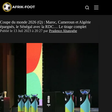
S
k
i
p
t
Coupe du monde 2026 (Q) : Maroc, Cameroun et Algérie
CAN féminine
o
épargnés, le Sénégal avec la RDC… Le tirage complet
c
Publié le
13 Juil 2023 à 20:27
par
Prudence Ahanogbe
o
CAN 2027
n
t
Pays
e
n
t
Clubs
Classement
Paris sportifs