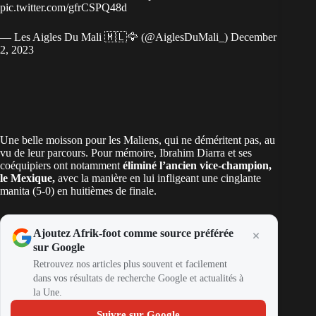
pic.twitter.com/gfrCSPQ48d
— Les Aigles Du Mali 🇲🇱🦅 (@AiglesDuMali_)
December
2, 2023
Une belle moisson pour les Maliens, qui ne déméritent pas, au
vu de leur parcours. Pour mémoire, Ibrahim Diarra et ses
coéquipiers ont notamment
éliminé l’ancien vice-champion,
le Mexique,
avec la manière en lui infligeant une cinglante
manita (5-0) en huitièmes de finale.
Ajoutez Afrik-foot comme source préférée
sur Google
Retrouvez nos articles plus souvent et facilement
dans vos résultats de recherche Google et actualités à
la Une.
Suivre sur Google