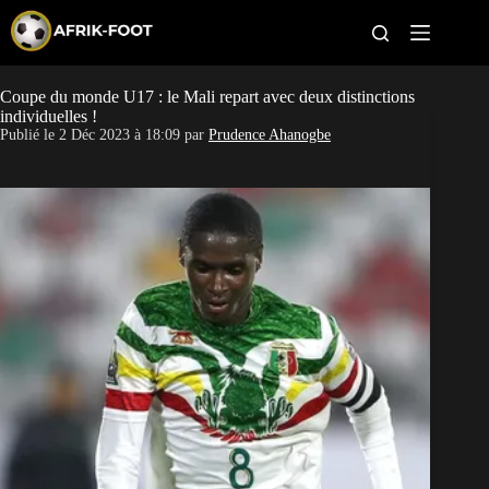
S
k
i
p
t
Coupe du monde U17 : le Mali repart avec deux distinctions
CAN féminine
o
individuelles !
c
Publié le
2 Déc 2023 à 18:09
par
Prudence Ahanogbe
o
CAN 2027
n
t
Pays
e
n
t
Clubs
Classement
Paris sportifs