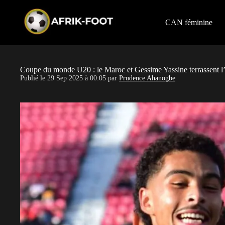
S
k
i
CAN féminine
p
t
o
c
o
Coupe du monde U20 : le Maroc et Gessime Yassine terrassent 
n
Publié le
29 Sep 2025 à 00:05
par
Prudence Ahanogbe
t
e
n
t