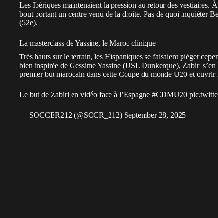
Les Ibériques maintenaient la pression au retour des vestiaires.
bout portant un centre venu de la droite. Pas de quoi inquiéter B
(52e).
La masterclass de Yassine, le Maroc clinique
Très hauts sur le terrain, les Hispaniques se faisaient piéger cep
bien inspirée de Gessime Yassine (USL Dunkerque), Zabiri s’en all
premier but marocain dans cette Coupe du monde U20 et ouvrir le
Le but de Zabiri en vidéo face à l’Espagne
#CDMU20
pic.twit
— SOCCER212 (@SCCR_212)
September 28, 2025