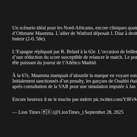
Un scénario idéal pour les Nord-Africains, encore cliniques quatre
d’Othmane Maamma. L’ailier de Watford déposait J. Diaz à droite 
buteur (2-0, 58e).
L’Espagne répliquait par R. Belaid à la 62e. L’occasion de brille
d’une réduction du score susceptible de relancer le match. Le po
tête puissant du joueur de l’Atlético Madrid.
À la 67e, Maamma manquait d’alourdir la marque en voyant son ti
Initialement sanctionnés d’un penalty, les garçons de Ouahbi étaie
après consultation de la VAR pour une simulation imputée à Jan 
Encore heureux il ne le touche pas mdrrrr
pic.twitter.com/Y8
— Lion Times 🇲🇦 (@LionTimes_)
September 28, 2025