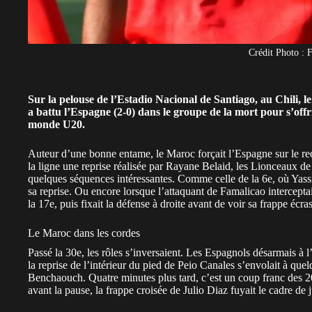
Crédit Photo :
Sur la pelouse de l’Estadio Nacional de Santiago, au Chili, 
a battu l’Espagne (2-0) dans le groupe de la mort pour s’off
monde U20.
Auteur d’une bonne entame, le
Maroc
forçait
l’Espagne
sur le r
la ligne une reprise réalisée par Rayane Belaid, les Lionceaux d
quelques séquences intéressantes. Comme celle de la 6e, où Yassi
sa reprise. Ou encore lorsque l’attaquant de Famalicao intercept
la 17e, puis fixait la défense à droite avant de voir sa frappe éc
Le Maroc dans les cordes
Passé la 30e, les rôles s’inversaient. Les Espagnols désarmais à l’
la reprise de l’intérieur du pied de Peio Canales s’envolait à qu
Benchaouch. Quatre minutes plus tard, c’est un coup franc des 2
avant la pause, la frappe croisée de Julio Diaz fuyait le cadre de j