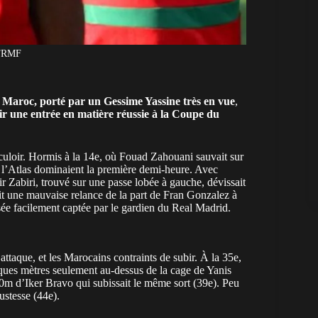
 FRMF
le Maroc, porté par
un Gessime Yassine très en vue
,
rir une entrée en matière réussie à la Coupe du
eculoir. Hormis à la 14e, où Fouad Zahouani sauvait sur
e l’Atlas dominaient la première demi-heure. Avec
r Zabiri, trouvé sur une passe lobée à gauche, dévissait
ait une mauvaise relance de la part de Fran Gonzalez à
rasée facilement captée par le gardien du Real Madrid.
attaque, et les Marocains contraints de subir. À la 35e,
elques mètres seulement au-dessus de la cage de Yanis
0m d’Iker Bravo qui subissait le même sort (39e). Peu
ustesse (44e).