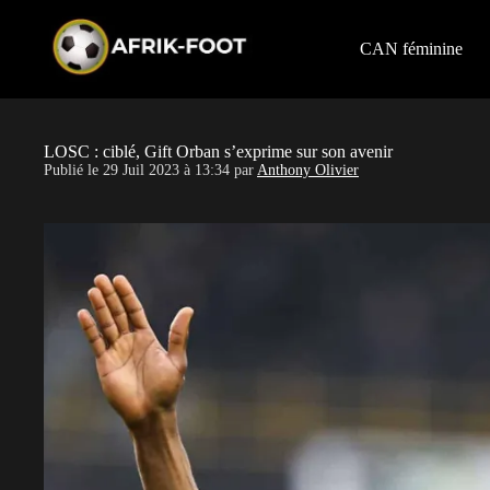
S
k
i
CAN féminine
p
t
o
c
o
LOSC : ciblé, Gift Orban s’exprime sur son avenir
n
Publié le
29 Juil 2023 à 13:34
par
Anthony Olivier
t
e
n
t