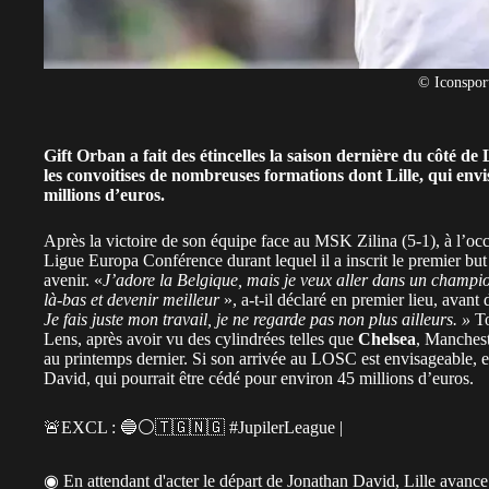
© Iconspor
Gift Orban a fait des étincelles la saison dernière du côté de
les convoitises de nombreuses formations dont
Lille
, qui env
millions d’euros.
Après la victoire de son équipe face au MSK Zilina (5-1), à l’occ
Ligue Europa Conférence durant lequel il a inscrit le premier bu
avenir. «
J’adore la Belgique, mais je veux aller dans un champi
là-bas et devenir meilleur
», a-t-il déclaré en premier lieu, avan
Je fais juste mon travail, je ne regarde pas non plus ailleurs. »
To
Lens, après avoir vu des cylindrées telles que
Chelsea
, Manchest
au printemps dernier. Si son arrivée au LOSC est envisageable, el
David, qui pourrait être cédé pour environ 45 millions d’euros.
🚨EXCL : 🔵⚪️🇹🇬🇳🇬
#JupilerLeague
|
◉ En attendant d'acter le départ de Jonathan David, Lille avance 