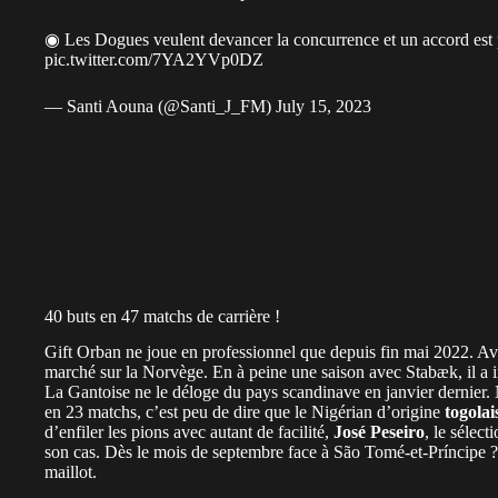
◉ Les Dogues veulent devancer la concurrence et un accord est pr
pic.twitter.com/7YA2YVp0DZ
— Santi Aouna (@Santi_J_FM)
July 15, 2023
40 buts en 47 matchs de carrière !
Gift Orban ne joue en professionnel que depuis fin mai 2022. Avan
marché sur la Norvège. En à peine une saison avec Stabæk, il a i
La Gantoise ne le déloge du pays scandinave en janvier dernier. N
en 23 matchs, c’est peu de dire que le Nigérian d’origine
togolai
d’enfiler les pions avec autant de facilité,
José Peseiro
, le sélect
son cas. Dès le mois de septembre face à São Tomé-et-Príncipe ? D
maillot.