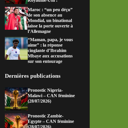
Royaume-Uni !
Maroc : “un peu déçu”
de son absence au
Mondial, un binational
laisse la porte ouverte à
l’Allemagne
“Maman, papa, je vous
aime” : la réponse
cinglante d’Ibrahim
Mbaye aux accusations
sur son entourage
Dernières publications
Pronostic Nigeria-
Malawi – CAN féminine
(28/07/2026)
Pronostic Zambie-
Egypte – CAN féminine
(28/07/2026)