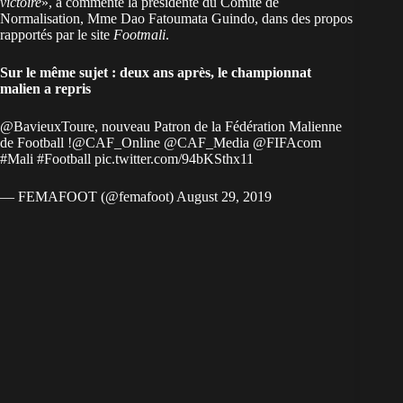
victoire
», a commenté la présidente du Comité de
Normalisation, Mme Dao Fatoumata Guindo, dans des propos
rapportés par le site
Footmali
.
Sur le même sujet : deux ans après, le championnat
malien a repris
@BavieuxToure
, nouveau Patron de la Fédération Malienne
de Football !
@CAF_Online
@CAF_Media
@FIFAcom
#Mali
#Football
pic.twitter.com/94bKSthx11
— FEMAFOOT (@femafoot)
August 29, 2019