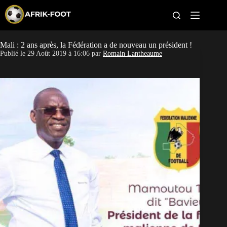
S
k
i
p
t
Mali : 2 ans après, la Fédération a de nouveau un président !
CAN féminine
o
Publié le
29 Août 2019 à 16:06
par
Romain Lantheaume
c
o
CAN 2027
n
t
Pays
e
n
t
Clubs
Classement
Paris sportifs