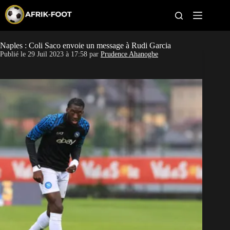
S
k
i
p
t
Naples : Coli Saco envoie un message à Rudi Garcia
CAN féminine
o
Publié le
29 Juil 2023 à 17:58
par
Prudence Ahanogbe
c
o
CAN 2027
n
t
Pays
e
n
t
Clubs
Classement
Paris sportifs