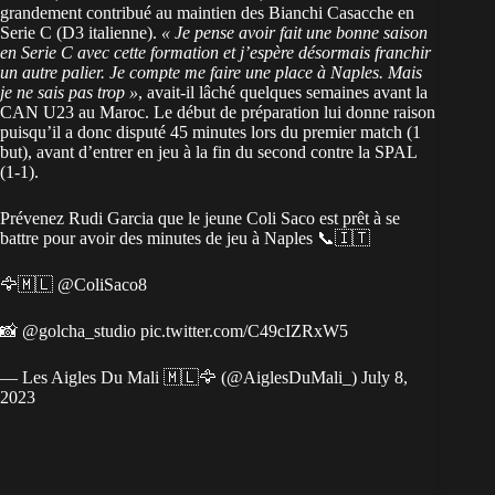
grandement contribué au maintien des Bianchi Casacche en
Serie C (D3 italienne).
« Je pense avoir fait une bonne saison
en Serie C avec cette formation et j’espère désormais franchir
un autre palier. Je compte me faire une place à Naples. Mais
je ne sais pas trop »
, avait-il lâché quelques semaines avant la
CAN U23 au Maroc. Le début de préparation lui donne raison
puisqu’il a donc disputé 45 minutes lors du premier match (1
but), avant d’entrer en jeu à la fin du second contre la SPAL
(1-1).
Prévenez Rudi Garcia que le jeune Coli Saco est prêt à se
battre pour avoir des minutes de jeu à Naples 📞🇮🇹
🦅🇲🇱
@ColiSaco8
📸
@golcha_studio
pic.twitter.com/C49cIZRxW5
— Les Aigles Du Mali 🇲🇱🦅 (@AiglesDuMali_)
July 8,
2023