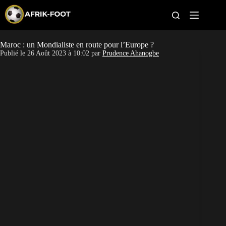
S
k
i
p
t
Maroc : un Mondialiste en route pour l’Europe ?
CAN féminine
o
Publié le
26 Août 2023 à 10:02
par
Prudence Ahanogbe
c
o
CAN 2027
n
t
Pays
e
n
t
Clubs
Classement
Paris sportifs