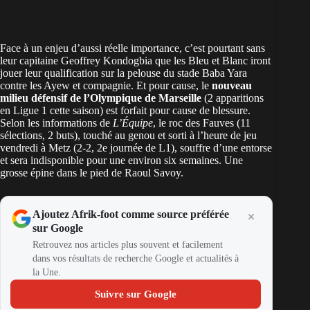
Face à un enjeu d’aussi réelle importance, c’est pourtant sans
leur capitaine Geoffrey Kondogbia que les Bleu et Blanc iront
jouer leur qualification sur la pelouse du stade Baba Yara
contre les Ayew et compagnie. Et pour cause, le
nouveau
milieu défensif de l’Olympique de Marseille
(2 apparitions
en Ligue 1 cette saison) est forfait pour cause de blessure.
Selon les informations de
L’Équipe
, le roc des Fauves (11
sélections, 2 buts), touché au genou et sorti à l’heure de jeu
vendredi à Metz (2-2, 2e journée de L1), souffre d’une entorse
et sera indisponible pour une environ six semaines. Une
grosse épine dans le pied de Raoul Savoy.
Ajoutez Afrik-foot comme source préférée
sur Google
Retrouvez nos articles plus souvent et facilement
dans vos résultats de recherche Google et actualités à
la Une.
Suivre sur Google