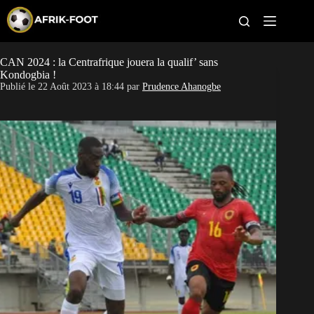
S
k
i
p
t
CAN 2024 : la Centrafrique jouera la qualif’ sans
CAN féminine
o
Kondogbia !
c
Publié le
22 Août 2023 à 18:44
par
Prudence Ahanogbe
o
CAN 2027
n
t
Pays
e
n
t
Clubs
Classement
Paris sportifs