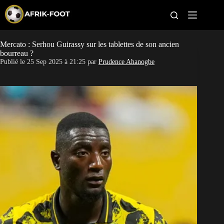
S
k
i
p
t
Mercato : Serhou Guirassy sur les tablettes de son ancien
CAN féminine
o
bourreau ?
c
Publié le
25 Sep 2025 à 21:25
par
Prudence Ahanogbe
o
CAN 2027
n
t
Pays
e
n
t
Clubs
Classement
Paris sportifs