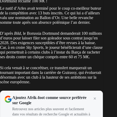
Dortmund réclame 100 M€ !
Le natif d’Arles avait terminé pour le coup co-meilleur buteur
de la compétition avec 13 buts inscrits. Ce qui lui a d’ailleurs
valu une nomination au Ballon d’Or. Une belle revanche
somme toute après son absence polémique l’an dernier.
D’après
Bild
, le Borussia Dortmund demanderait 100 millions
d’euros pour laisser filer son goleador sous contrat jusqu’en
2028. Des exigences susceptibles d’être revues à la baisse.
Car, à en croire
Sky Sports
, le joueur bénéficierait d’une clause
qui permettrait à certains clubs à l’instar du Barça de racheter
ses droits contre un chèque compris entre 60 et 75 M€.
Si cela venait à se concrétiser, ce transfert marquerait un
tournant important dans la carrière de Guirassy, qui évoluerait
désormais avec un club à la hauteur de ses ambitions sur la
scène européenne.
Ajoutez Afrik-foot comme source préférée
sur Google
Retrouvez nos articles plus souvent et facilement
dans vos résultats de recherche Google et actualités à