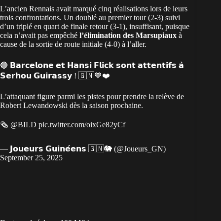
L’ancien Rennais avait marqué cinq réalisations lors de leurs
trois confrontations. Un doublé au premier tour (2-3) suivi
d’un triplé en quart de finale retour (3-1), insuffisant, puisque
cela n’avait pas empêché
l’élimination des Marsupiaux
à
cause de la sortie de route initiale (4-0) à l’aller.
🔴 𝗕𝗮𝗿𝗰𝗲𝗹𝗼𝗻𝗲 𝗲𝘁 𝗛𝗮𝗻𝘀𝗶 𝗙𝗹𝗶𝗰𝗸 𝘀𝗼𝗻𝘁 𝗮𝘁𝘁𝗲𝗻𝘁𝗶𝗳𝘀 𝗮̀
𝗦𝗲𝗿𝗵𝗼𝘂 𝗚𝘂𝗶𝗿𝗮𝘀𝘀𝘆 ! 🇬🇳💙❤️
L’attaquant figure parmi les pistes pour prendre la relève de
Robert Lewandowski dès la saison prochaine.
🗞️
@BILD
pic.twitter.com/oixGe82yCf
— 𝗝𝗼𝘂𝗲𝘂𝗿𝘀 𝗚𝘂𝗶𝗻𝗲́𝗲𝗻𝘀 🇬🇳🐘 (@Joueurs_GN)
September 25, 2025