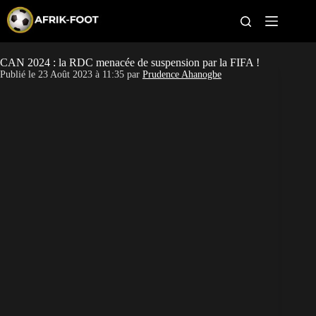
S
k
i
p
t
CAN 2024 : la RDC menacée de suspension par la FIFA !
CAN féminine
o
Publié le
23 Août 2023 à 11:35
par
Prudence Ahanogbe
c
o
CAN 2027
n
t
Pays
e
n
t
Clubs
Classement
Paris sportifs