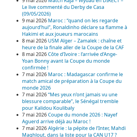
9 mai 2026
Match Raja – Wydad en DIRECT –
Le live commenté du Derby de Casa
(09/05/2026)
9 mai 2026
Maroc : “quand on les regarde
aujourd’hui”, Ronaldinho déclare sa flamme à
Hakimi et aux joueurs marocains
8 mai 2026
USM Alger – Zamalek : chaîne et
heure de la finale aller de la Coupe de la CAF
8 mai 2026
Côte d’Ivoire : l’arrivée d’Ange-
Yoan Bonny avant la Coupe du monde
confirmée !
7 mai 2026
Maroc : Madagascar confirme le
match amical de préparation à la Coupe du
monde 2026
7 mai 2026
“Mes yeux n’ont jamais vu une
blessure comparable”, le Sénégal tremble
pour Kalidou Koulibaly
7 mai 2026
Coupe du monde 2026 : Nayef
Aguerd arrive déjà au Maroc !
7 mai 2026
Algérie : la pépite de l’Inter, Mahdi
Maghlout, dans la liste pour la CAN U17 ?