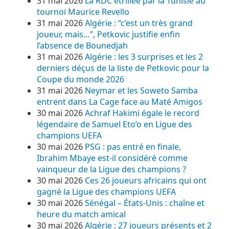
31 mai 2026
La RDC étrillée par la Tunisie au
tournoi Maurice Revello
31 mai 2026
Algérie : “c’est un très grand
joueur, mais…”, Petkovic justifie enfin
l’absence de Bounedjah
31 mai 2026
Algérie : les 3 surprises et les 2
derniers déçus de la liste de Petkovic pour la
Coupe du monde 2026
31 mai 2026
Neymar et les Soweto Samba
entrent dans La Cage face au Maté Amigos
30 mai 2026
Achraf Hakimi égale le record
légendaire de Samuel Eto’o en Ligue des
champions UEFA
30 mai 2026
PSG : pas entré en finale,
Ibrahim Mbaye est-il considéré comme
vainqueur de la Ligue des champions ?
30 mai 2026
Ces 26 joueurs africains qui ont
gagné la Ligue des champions UEFA
30 mai 2026
Sénégal – États-Unis : chaîne et
heure du match amical
30 mai 2026
Algérie : 27 joueurs présents et 2