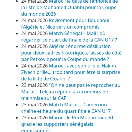
24 mai 2026
Maroc : la date de l’annonce de
la liste de Mohamed Ouahbi pour la Coupe
du monde 2026
24 mai 2026
Revirement pour Boudaoui :
l’Algérie et Nice vers un compromis
24 mai 2026
Match Sénégal – Mali : où
regarder ce quart de finale de la CAN U17 ?
24 mai 2026
Algérie : énorme désillusion
pour deux cadres historiques, laissés de côté
par Petkovic pour la Coupe du monde ?
24 mai 2026
Maroc : avec son triplé, Hakim
Ziyech brille… trop tard pour être la surprise
de la liste de Ouahbi ?
23 mai 2026
“On ne peut pas le reprocher au
Maroc”, Lekjaa répond aux rumeurs de
mainmise sur la CAF
23 mai 2026
Match Maroc – Cameroun :
chaîne et heure du quart finale CAN U17
23 mai 2026
Maroc : le Roi Mohammed VI
gracie les supporters sénégalais
emprisonnés