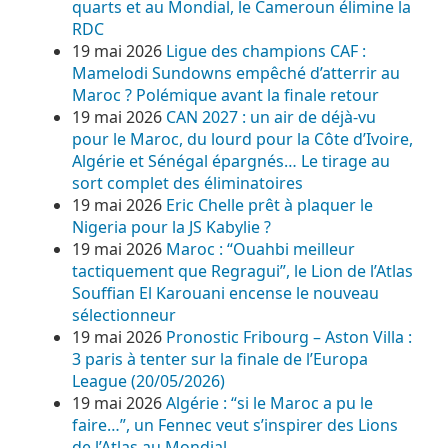
quarts et au Mondial, le Cameroun élimine la
RDC
19 mai 2026
Ligue des champions CAF :
Mamelodi Sundowns empêché d’atterrir au
Maroc ? Polémique avant la finale retour
19 mai 2026
CAN 2027 : un air de déjà-vu
pour le Maroc, du lourd pour la Côte d’Ivoire,
Algérie et Sénégal épargnés… Le tirage au
sort complet des éliminatoires
19 mai 2026
Eric Chelle prêt à plaquer le
Nigeria pour la JS Kabylie ?
19 mai 2026
Maroc : “Ouahbi meilleur
tactiquement que Regragui”, le Lion de l’Atlas
Souffian El Karouani encense le nouveau
sélectionneur
19 mai 2026
Pronostic Fribourg – Aston Villa :
3 paris à tenter sur la finale de l’Europa
League (20/05/2026)
19 mai 2026
Algérie : “si le Maroc a pu le
faire…”, un Fennec veut s’inspirer des Lions
de l’Atlas au Mondial