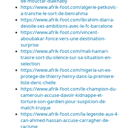
de-mouctar-diakhaby
https://www.afrik-foot.com/algerie-petkovic-
a-tranche-le-sort-de-benrahma
https://www.afrik-foot.com/ibrahim-diarra-
devoile-ses-ambitions-avec-le-fc-barcelone
https://www.afrik-foot.com/vincent-
aboubakar-fonce-vers-une-destination-
surprise
https://www.afrik-foot.com/mali-hamari-
traore-sort-du-silence-sur-sa-situation-en-
selection
https://www.afrik-foot.com/nigeria-un-ex-
protege-de-thierry-henry-dans-la-premiere-
liste-deric-chelle
https://www.afrik-foot.com/le-champion-du-
cameroun-accuse-davoir-kidnappe-et-
torture-son-gardien-pour-suspicion-de-
match-truque
https://www.afrik-foot.com/la-legende-aux-4-
can-ahmed-hassan-accuse-carragher-de-
racisme