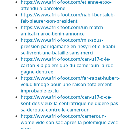
https://www.afrik-foot.com/etienne-etoo-
attendu-a-barcelone
https://www.afrik-foot.com/nabil-bentaleb-
fait-pleurer-son-president
https://www.afrik-foot.com/un-match-
amical-maroc-benin-annonce
https://www.afrik-foot.com/mis-sous-
pression-par-igamane-en-nesyri-et-el-kaabi-
se-livrent-une-bataille-sans-merci
https://www.afrik-foot.com/can-u17-q-le-
carton-9-0-polemique-du-cameroun-la-rdc-
gagne-dentree
https://www.afrik-foot.com/far-rabat-hubert-
velud-limoge-pour-une-raison-totalement-
improbable-exclu
https://www.afrik-foot.com/can-u17-q-ce-
sont-des-vieux-la-centrafrique-ne-digere-pas-
sa-deroute-contre-le-cameroun
https://www.afrik-foot.com/cameroun-
wome-vide-son-sac-apres-la-polemique-avec-
etoo