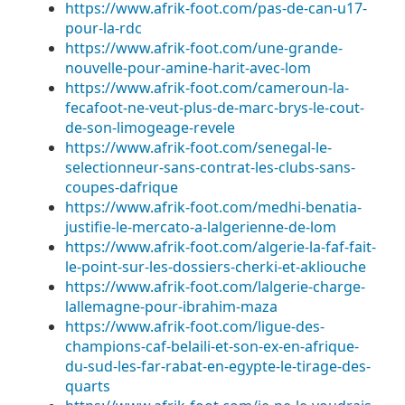
https://www.afrik-foot.com/pas-de-can-u17-
pour-la-rdc
https://www.afrik-foot.com/une-grande-
nouvelle-pour-amine-harit-avec-lom
https://www.afrik-foot.com/cameroun-la-
fecafoot-ne-veut-plus-de-marc-brys-le-cout-
de-son-limogeage-revele
https://www.afrik-foot.com/senegal-le-
selectionneur-sans-contrat-les-clubs-sans-
coupes-dafrique
https://www.afrik-foot.com/medhi-benatia-
justifie-le-mercato-a-lalgerienne-de-lom
https://www.afrik-foot.com/algerie-la-faf-fait-
le-point-sur-les-dossiers-cherki-et-akliouche
https://www.afrik-foot.com/lalgerie-charge-
lallemagne-pour-ibrahim-maza
https://www.afrik-foot.com/ligue-des-
champions-caf-belaili-et-son-ex-en-afrique-
du-sud-les-far-rabat-en-egypte-le-tirage-des-
quarts