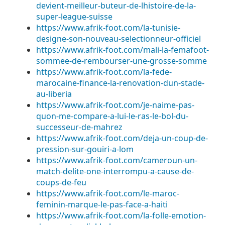
devient-meilleur-buteur-de-lhistoire-de-la-
super-league-suisse
https://www.afrik-foot.com/la-tunisie-
designe-son-nouveau-selectionneur-officiel
https://www.afrik-foot.com/mali-la-femafoot-
sommee-de-rembourser-une-grosse-somme
https://www.afrik-foot.com/la-fede-
marocaine-finance-la-renovation-dun-stade-
au-liberia
https://www.afrik-foot.com/je-naime-pas-
quon-me-compare-a-lui-le-ras-le-bol-du-
successeur-de-mahrez
https://www.afrik-foot.com/deja-un-coup-de-
pression-sur-gouiri-a-lom
https://www.afrik-foot.com/cameroun-un-
match-delite-one-interrompu-a-cause-de-
coups-de-feu
https://www.afrik-foot.com/le-maroc-
feminin-marque-le-pas-face-a-haiti
https://www.afrik-foot.com/la-folle-emotion-