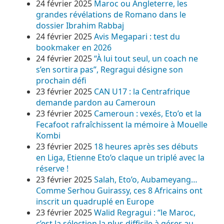
24 février 2025
Maroc ou Angleterre, les
grandes révélations de Romano dans le
dossier Ibrahim Rabbaj
24 février 2025
Avis Megapari : test du
bookmaker en 2026
24 février 2025
“À lui tout seul, un coach ne
s’en sortira pas”, Regragui désigne son
prochain défi
23 février 2025
CAN U17 : la Centrafrique
demande pardon au Cameroun
23 février 2025
Cameroun : vexés, Eto’o et la
Fecafoot rafraîchissent la mémoire à Mouelle
Kombi
23 février 2025
18 heures après ses débuts
en Liga, Etienne Eto’o claque un triplé avec la
réserve !
23 février 2025
Salah, Eto’o, Aubameyang…
Comme Serhou Guirassy, ces 8 Africains ont
inscrit un quadruplé en Europe
23 février 2025
Walid Regragui : “le Maroc,
c’est la sélection la plus difficile à gérer au