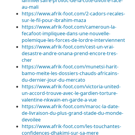
lanniversaire-provoc-de-la-cote-divoire-face-
au-mali
https://www.afrik-foot.com/2-cadors-recales-
sur-le-fil-pour-ibrahim-maza
https://www.afrik-foot.com/cameroun-la-
fecafoot-impliquee-dans-une-nouvelle-
polemique-les-forces-de-lordre-interviennent
https://www.afrik-foot.com/cest-un-vrai-
desastre-andre-onana-prend-encore-tres-
cher
https://www.afrik-foot.com/munetsi-harit-
bamo-meite-les-dossiers-chauds-africains-
du-dernier-jour-du-mercato
https://www.afrik-foot.com/victoria-united-
un-accord-trouve-avec-le-gardien-torture-
valentine-nkwain-en-garde-a-vue
https://www.afrik-foot.com/maroc-la-date-
de-livraison-du-plus-grand-stade-du-monde-
devoilee
https://www.afrik-foot.com/les-touchantes-
confidences-dhakimi-sur-sa-mere