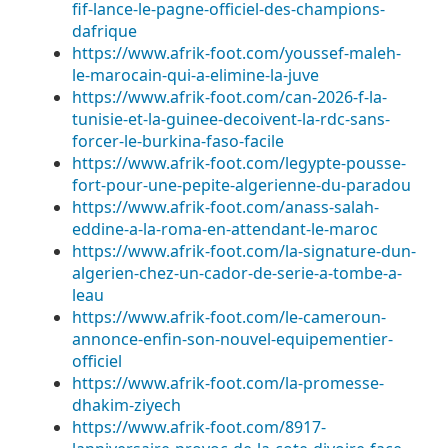
fif-lance-le-pagne-officiel-des-champions-
dafrique
https://www.afrik-foot.com/youssef-maleh-
le-marocain-qui-a-elimine-la-juve
https://www.afrik-foot.com/can-2026-f-la-
tunisie-et-la-guinee-decoivent-la-rdc-sans-
forcer-le-burkina-faso-facile
https://www.afrik-foot.com/legypte-pousse-
fort-pour-une-pepite-algerienne-du-paradou
https://www.afrik-foot.com/anass-salah-
eddine-a-la-roma-en-attendant-le-maroc
https://www.afrik-foot.com/la-signature-dun-
algerien-chez-un-cador-de-serie-a-tombe-a-
leau
https://www.afrik-foot.com/le-cameroun-
annonce-enfin-son-nouvel-equipementier-
officiel
https://www.afrik-foot.com/la-promesse-
dhakim-ziyech
https://www.afrik-foot.com/8917-