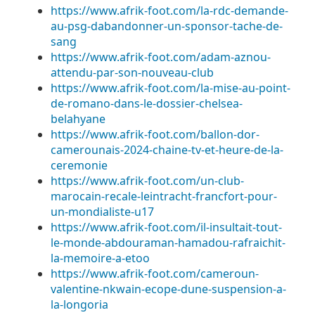
https://www.afrik-foot.com/la-rdc-demande-
au-psg-dabandonner-un-sponsor-tache-de-
sang
https://www.afrik-foot.com/adam-aznou-
attendu-par-son-nouveau-club
https://www.afrik-foot.com/la-mise-au-point-
de-romano-dans-le-dossier-chelsea-
belahyane
https://www.afrik-foot.com/ballon-dor-
camerounais-2024-chaine-tv-et-heure-de-la-
ceremonie
https://www.afrik-foot.com/un-club-
marocain-recale-leintracht-francfort-pour-
un-mondialiste-u17
https://www.afrik-foot.com/il-insultait-tout-
le-monde-abdouraman-hamadou-rafraichit-
la-memoire-a-etoo
https://www.afrik-foot.com/cameroun-
valentine-nkwain-ecope-dune-suspension-a-
la-longoria