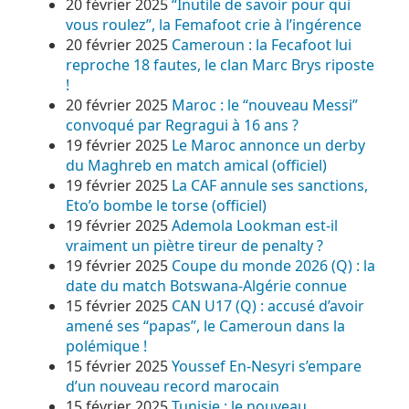
20 février 2025
“Inutile de savoir pour qui
vous roulez”, la Femafoot crie à l’ingérence
20 février 2025
Cameroun : la Fecafoot lui
reproche 18 fautes, le clan Marc Brys riposte
!
20 février 2025
Maroc : le “nouveau Messi”
convoqué par Regragui à 16 ans ?
19 février 2025
Le Maroc annonce un derby
du Maghreb en match amical (officiel)
19 février 2025
La CAF annule ses sanctions,
Eto’o bombe le torse (officiel)
19 février 2025
Ademola Lookman est-il
vraiment un piètre tireur de penalty ?
19 février 2025
Coupe du monde 2026 (Q) : la
date du match Botswana-Algérie connue
15 février 2025
CAN U17 (Q) : accusé d’avoir
amené ses “papas”, le Cameroun dans la
polémique !
15 février 2025
Youssef En-Nesyri s’empare
d’un nouveau record marocain
15 février 2025
Tunisie : le nouveau