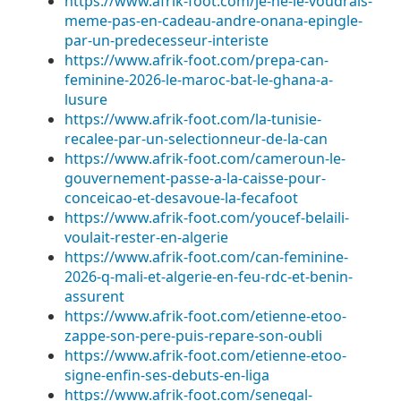
https://www.afrik-foot.com/je-ne-le-voudrais-
meme-pas-en-cadeau-andre-onana-epingle-
par-un-predecesseur-interiste
https://www.afrik-foot.com/prepa-can-
feminine-2026-le-maroc-bat-le-ghana-a-
lusure
https://www.afrik-foot.com/la-tunisie-
recalee-par-un-selectionneur-de-la-can
https://www.afrik-foot.com/cameroun-le-
gouvernement-passe-a-la-caisse-pour-
conceicao-et-desavoue-la-fecafoot
https://www.afrik-foot.com/youcef-belaili-
voulait-rester-en-algerie
https://www.afrik-foot.com/can-feminine-
2026-q-mali-et-algerie-en-feu-rdc-et-benin-
assurent
https://www.afrik-foot.com/etienne-etoo-
zappe-son-pere-puis-repare-son-oubli
https://www.afrik-foot.com/etienne-etoo-
signe-enfin-ses-debuts-en-liga
https://www.afrik-foot.com/senegal-