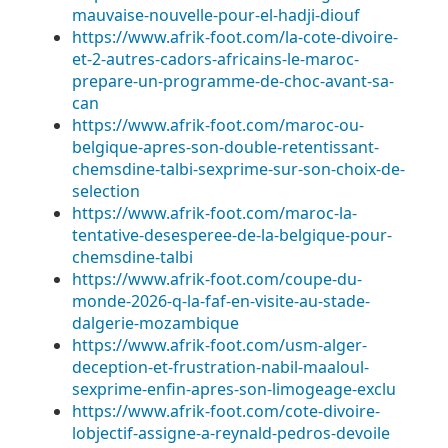
mauvaise-nouvelle-pour-el-hadji-diouf
https://www.afrik-foot.com/la-cote-divoire-
et-2-autres-cadors-africains-le-maroc-
prepare-un-programme-de-choc-avant-sa-
can
https://www.afrik-foot.com/maroc-ou-
belgique-apres-son-double-retentissant-
chemsdine-talbi-sexprime-sur-son-choix-de-
selection
https://www.afrik-foot.com/maroc-la-
tentative-desesperee-de-la-belgique-pour-
chemsdine-talbi
https://www.afrik-foot.com/coupe-du-
monde-2026-q-la-faf-en-visite-au-stade-
dalgerie-mozambique
https://www.afrik-foot.com/usm-alger-
deception-et-frustration-nabil-maaloul-
sexprime-enfin-apres-son-limogeage-exclu
https://www.afrik-foot.com/cote-divoire-
lobjectif-assigne-a-reynald-pedros-devoile