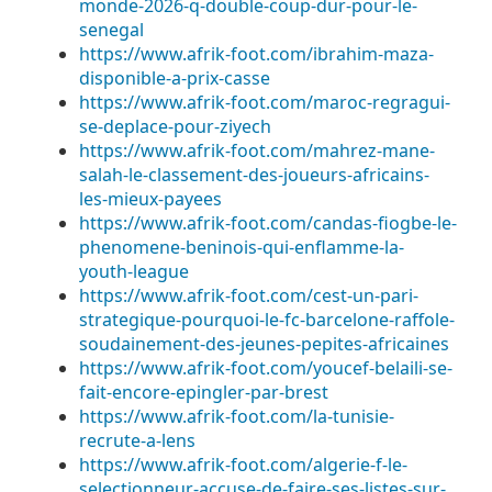
monde-2026-q-double-coup-dur-pour-le-
senegal
https://www.afrik-foot.com/ibrahim-maza-
disponible-a-prix-casse
https://www.afrik-foot.com/maroc-regragui-
se-deplace-pour-ziyech
https://www.afrik-foot.com/mahrez-mane-
salah-le-classement-des-joueurs-africains-
les-mieux-payees
https://www.afrik-foot.com/candas-fiogbe-le-
phenomene-beninois-qui-enflamme-la-
youth-league
https://www.afrik-foot.com/cest-un-pari-
strategique-pourquoi-le-fc-barcelone-raffole-
soudainement-des-jeunes-pepites-africaines
https://www.afrik-foot.com/youcef-belaili-se-
fait-encore-epingler-par-brest
https://www.afrik-foot.com/la-tunisie-
recrute-a-lens
https://www.afrik-foot.com/algerie-f-le-
selectionneur-accuse-de-faire-ses-listes-sur-