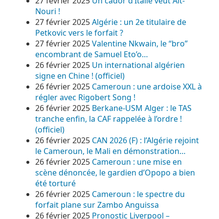
27 février 2025
Un cador d’Italie veut Aït-
Nouri !
27 février 2025
Algérie : un 2e titulaire de
Petkovic vers le forfait ?
27 février 2025
Valentine Nkwain, le “bro”
encombrant de Samuel Eto’o…
26 février 2025
Un international algérien
signe en Chine ! (officiel)
26 février 2025
Cameroun : une ardoise XXL à
régler avec Rigobert Song !
26 février 2025
Berkane-USM Alger : le TAS
tranche enfin, la CAF rappelée à l’ordre !
(officiel)
26 février 2025
CAN 2026 (F) : l’Algérie rejoint
le Cameroun, le Mali en démonstration…
26 février 2025
Cameroun : une mise en
scène dénoncée, le gardien d’Opopo a bien
été torturé
26 février 2025
Cameroun : le spectre du
forfait plane sur Zambo Anguissa
26 février 2025
Pronostic Liverpool –